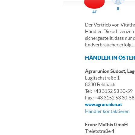
B
AT
Der Vertrieb von Vitathe
Händler. Diese Lizenzen 
sichergestellt, dass nu
Endverbraucher erfolgt.
HÄNDLER IN ÖSTER
Agrarunion Südost, La
Lugitschstraße 1
8330 Feldbach
Tel: +43 3152 53 30-59
Fax: +43 3152 53 30-58
www.agrarunion.at
Händler kontaktieren
Franz Mathis GmbH
Treietstraße 4