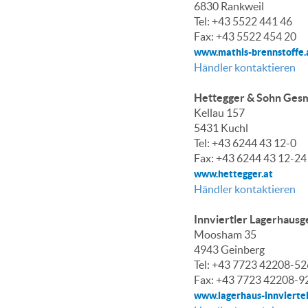
6830 Rankweil
Tel: +43 5522 441 46
Fax: +43 5522 454 20
www.mathis-brennstoffe.
Händler kontaktieren
Hettegger & Sohn Ges
Kellau 157
5431 Kuchl
Tel: +43 6244 43 12-0
Fax: +43 6244 43 12-24
www.hettegger.at
Händler kontaktieren
Innviertler Lagerhausg
Moosham 35
4943 Geinberg
Tel: +43 7723 42208-52
Fax: +43 7723 42208-9
www.lagerhaus-innviertel