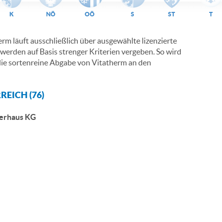
K
NÖ
OÖ
S
ST
T
rm läuft ausschließlich über ausgewählte lizenzierte
werden auf Basis strenger Kriterien vergeben. So wird
r die sortenreine Abgabe von Vitatherm an den
REICH (76)
gerhaus KG