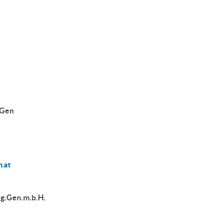
eGen
n.at
eg.Gen.m.b.H.