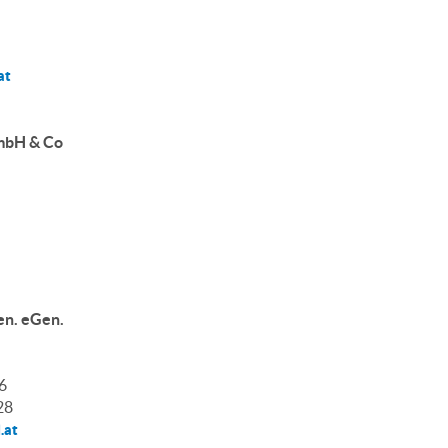
at
mbH & Co
en. eGen.
6
28
.at