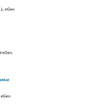
o.L. eGen
d eGen.
and.at
l eGen