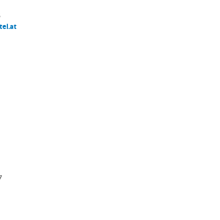
8
el.at
7